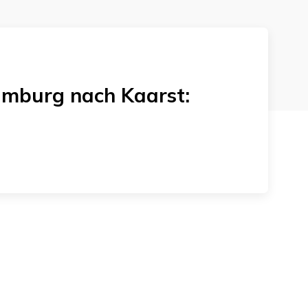
amburg
nach
Kaarst
: