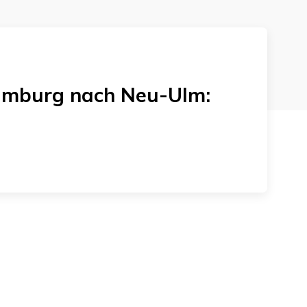
amburg
nach
Neu-Ulm
: